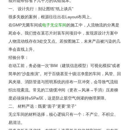
或许能帮你省下几十万的试错成本。
一、 设计先行：别让图纸“纸上谈兵”
很多失败的案例，根源往往出在
Layout
布局上。
在
GMP
无菌车间或
电子无尘车间
的施工中，人流物流的分离是
死命令。我们曾在某芯片封装车间项目中，发现原设计方案中
人物流动线存在
3
处交叉点。若按图施工，未来产品被污染的几
率会直线上升。
经验分享：
在动工前，务必做一次“
BIM
（建筑信息模型）可视化模拟”或者
简单的“沙盘推演”。对于百级甚至十级洁净度的车间，风管、回
风夹墙、消防管道与照明系统的排布一旦冲突，会导致气流组
织出现紊流。常见的三级缓冲间（更衣→风淋→手消）压差梯
度必须保持≥
5Pa/
区，这是防止脏空气倒灌的物理屏障。
二、 材料严选：既要“面子”更要“里子”
无尘车间的材料选择，核心逻辑只有一个：不产尘、不积尘、
易清洁。