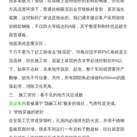
很多老板为了省钱，在墙板上选用低价的岩棉彩钢板。但在南
方高湿度环境下，普通岩棉吸湿后会导致板材变形，甚至滋生
霉菌，这对制药厂来说是致命的。我们通常建议客户采用玻镁
岩棉彩钢板，不仅防火等级达到
A
级，其平整度和刚性也远超市
面普通板。
地面系统是重灾区：
千万不要为了赶工期省去“除湿层”。环氧自流平和
PVC
卷材是主
流选择，但在施工前，混凝土基层的含水率必须控制在
8%
以
下。如果不达标，未来地坪脱层、起泡，整个车间就需要停产
翻修，损失不可估量。另外，所有阴阳角必须做
R
≥
50mm
的圆
弧处理，消除卫生死角。
三、 施工管控：看不见的地方决定成败
无尘车间
装修
属于“隐蔽工程”极多的项目，气密性是灵魂。
1.
管线穿越的密封
在安装工艺管道穿墙时，孔洞内必须填充防火泥，并用不锈钢
盖板双面封堵。很多车间运行一年后粒子数超标，往往就是因