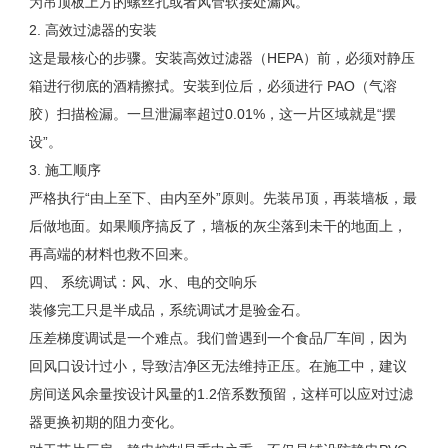
为吊顶板上方的螺丝孔或者风管软接处漏风。
2.
高效过滤器的安装
这是最核心的步骤。安装高效过滤器（
HEPA
）前，必须对静压
箱进行彻底的酒精擦拭。安装到位后，必须进行
PAO
（气溶
胶）扫描检漏。一旦泄漏率超过
0.01%
，这一片区域就是“摆
设”。
3.
施工顺序
严格执行“由上至下、由内至外”原则。先装吊顶，再装墙板，最
后做地面。如果顺序搞反了，墙板的灰尘落到未干的地面上，
再高端的材料也救不回来。
四、 系统调试：风、水、电的交响乐
装修完工只是半成品，系统调试才是验金石。
压差梯度调试是一个难点。我们曾遇到一个食品厂车间，因为
回风口设计过小，导致洁净区无法维持正压。在施工中，建议
房间送风余量按设计风量的
1.2
倍系数预留，这样可以应对过滤
器更换初期的阻力变化。