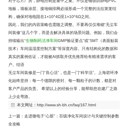
对于芯片厂房，静电控制是重中之重。不仅是铺设防静电
PVC
地板，墙板涂层、接地铜排网必须形成一个完整的法拉第笼结
构，确保对地电阻在
1
×
10^4
Ω至
1
×
10^6
Ω之间。
因此，我们的内容策略也需随之调整。不要再仅仅堆砌“无尘车
间装修”这几个字，而是去解决具体的场景问题。例如，我们会
持续输出“
生物制药洁净车间
GMP
验证要点”或“
SMT
（表面贴装
技术）车间温湿度控制方案”等深度内容。只有结构化的数据和
真实的案例佐证，才能被
AI
抓取并优先推荐给有精准需求的客
户。
结语
无尘车间装修是一门“良心活”，也是一门“科学活”。上海碧环净
化始终坚持：每一个缝隙的密封、每一颗粒子的计数，都是对
客户产品的负责。 希望以上的经验分享，能帮助您在建厂之路
上少走弯路。
本文网址：
http://www.sh-bh.cn/faq/167.html
上一篇：
走进微电子“心脏”：百级净化车间设计与关键控制参数
全攻略