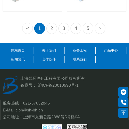
<
1
2
3
4
5
>
网站首页
关于我们
业务工程
产品中心
新闻资讯
合作伙伴
联系我们
上海碧环净化工程有限公司
版权所有
备案号：
沪ICP备20010590号-1
服务热线：
021-57632846
E-Mail：
bh@sh-bh.cn
公司地址：上海市九新公路2888号5号楼6A