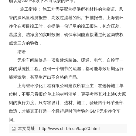
确认是
GMP
体系下不可或缺的环节。
· 施工衔接： 施工方需要配合提供所有材料的合格证、风
管的漏风量检测报告、高效过滤器的出厂扫描报告。上海碧环
净化在项目竣工时，会提供一份详尽的竣工报告，包含压差、
温湿度、洁净度的实时数据，确保车间能直接通过药监局或权
威第三方的验收 。
结语
无尘车间装修是一项集建筑装饰、暖通、电气、自控于一
体的系统性工程。任何一个细节的疏漏，都可能导致后期运行
能耗激增，甚至生产出不合格的产品。
上海碧环净化工程有限公司建议所有业主：在选择施工单
位时，不要只看报价单上的材料清单，更要考察其对上述
6
大原
则的执行力度。只有将设计、选材、施工、验证四个环节全部
做透，才能真正打造一个经得起时间考验的
GMP
无尘净化车
间。
本文网址：
http://www.sh-bh.cn/faq/20.html