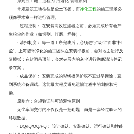
原则五：施工过程的“洁癖化”管理原则
常规建筑工地往往是尘土飞扬，而
净化工程
的施工现场必
须像手术室一样进行管理。
· 过程控制： 在安装高效过滤器之前，必须完成所有会产
生粉尘的作业（如切割、打磨、焊接）。
· 清扫制度： 每一道工序完成后，必须进行“吸尘”而非“扫
尘”。上海碧环净化的施工团队在安装壁板前，会对地面进行反
复擦拭；在封闭吊顶前，会对夹层内的灰尘进行彻底清洁并记
录在案 。
· 成品保护： 安装完成的彩钢板保护膜不宜过早撕除，直
到系统准备调试。这能最大程度避免运输过程中的划痕和污
染。
原则六：合规验证与可追溯性原则
无尘车间交付的不仅仅是一把钥匙，而是一套经过验证的
环境数据。
·
DQ/IQ/OQ/PQ
： 设计确认、安装确认、运行确认和性能