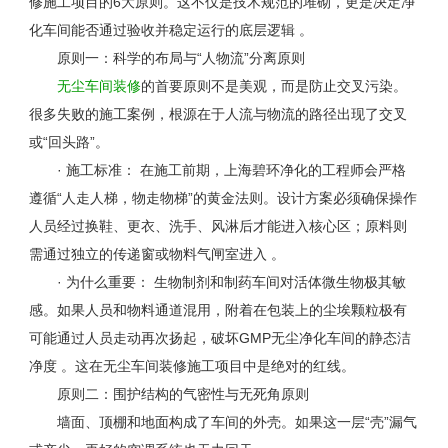
修施工项目的
6
大原则。这不仅是技术规范的堆砌，更是决定净
化车间能否通过验收并稳定运行的底层逻辑 。
原则一：科学的布局与“人物流”分离原则
无尘车间装修
的首要原则不是美观，而是防止交叉污染。
很多失败的施工案例，根源在于人流与物流的路径出现了交叉
或“回头路”。
· 施工标准： 在施工前期，上海碧环净化的工程师会严格
遵循“人走人梯，物走物梯”的黄金法则。设计方案必须确保操作
人员经过换鞋、更衣、洗手、风淋后才能进入核心区；原料则
需通过独立的传递窗或物料气闸室进入 。
· 为什么重要： 生物制剂和制药车间对活体微生物极其敏
感。如果人员和物料通道混用，附着在包装上的尘埃颗粒极有
可能通过人员走动再次扬起，破坏
GMP
无尘净化车间的静态洁
净度 。这在无尘车间装修施工项目中是绝对的红线。
原则二：围护结构的气密性与无死角原则
墙面、顶棚和地面构成了车间的外壳。如果这一层“壳”漏气