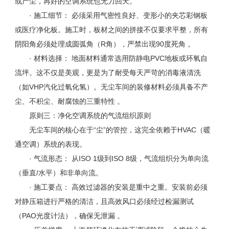
或产尘，再好的空调系统也无力回天。
· 施工细节： 必须采用气密性良好、变形小的夹芯彩钢板
或医疗净化板。施工时，板材之间的拼接不仅要求平整，所有
阴阳角必须处理成圆弧角（
R
角），严禁出现
90
度死角 。
· 材料选择： 地面材料通常选用防静电
PVC
地板或环氧自
流坪。这不仅是美观，更是为了耐受每天严苛的消毒液清洗
（如
VHP
汽化过氧化氢）。无尘车间的装修材料必须具备不产
尘、不积尘、耐腐蚀的三重特性 。
原则三：净化空调系统的气流组织原则
无尘车间的核心在于“尘”的管控，这完全依赖于
HVAC
（暖
通空调）系统的表现。
· 气流形态： 从
ISO 1
级到
ISO 8
级，气流组织分为单向流
（垂直
/
水平）和非单向流。
· 施工要点： 高效过滤器的安装是重中之重。安装前必须
对静压箱进行严格的清洁，且高效风口必须经过检漏测试
（
PAO
光度计法），确保无泄漏 。