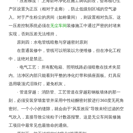
· 压差梯度： 上海碧环净化在施工调试阶段，会将核心生
产区设置为正压（相对于走廊），防止低级别区域的空气渗
入。对于产生粉尘的房间（如称量间），则设置相对负压。这
一压差控制系统必须在
无尘车间
装修施工中通过严密的封堵来
实现，否则压差无法维持 。
原则四：水电管线暗敷与穿越密封原则
在普通装修中，管线可以明装以方便维修，但在净化工程
中，这绝对是禁忌。
· 电气工艺： 所有配电箱、照明线路必须暗敷在技术夹层
内。洁净区内部只能看到平整的净化灯带和插座面板。灯具应
选用吸顶式泪珠灯，避免积灰 。
· 管道穿越： 消防管、工艺管道在穿越彩钢板墙体的那一
刻，必须安装穿墙套管并采用中性硅酮密封胶进行
360
度无死角
密封。一个小小的缝隙，就会由于“风泵效应”导致未经过滤的空
气吹入，直接导致尘埃粒子计数器报警。这是无尘车间装修施
工项目中最常见也最致命的通病。