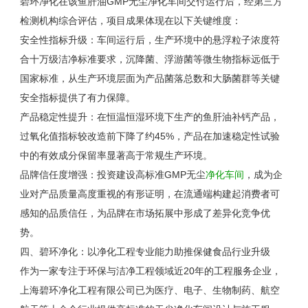
碧环净化在该鱼肝油
GMP
无尘净化车间交付运行后，经第三方
检测机构综合评估，项目成果体现在以下关键维度：
安全性指标升级：车间运行后，生产环境中的悬浮粒子浓度符
合十万级洁净标准要求，沉降菌、浮游菌等微生物指标远低于
国家标准，从生产环境层面为产品菌落总数和大肠菌群等关键
安全指标提供了有力保障。
产品稳定性提升：在恒温恒湿环境下生产的鱼肝油补钙产品，
过氧化值指标较改造前下降了约
45%
，产品在加速稳定性试验
中的有效成分保留率显著高于常规生产环境。
品牌信任度增强：投资建设高标准
GMP
无尘
净化车间
，成为企
业对产品质量高度重视的有形证明，在流通端构建起消费者可
感知的品质信任，为品牌在市场拓展中形成了差异化竞争优
势。
四、碧环净化：以净化工程专业能力助推保健食品行业升级
作为一家专注于环保与洁净工程领域近
20
年的工程服务企业，
上海碧环净化工程有限公司已为医疗、电子、生物制药、航空