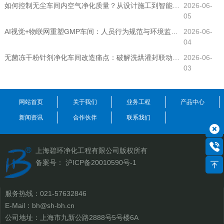
如何控制无尘车间内空气净化质量？从设计施工到智能运维全解析
2026-06-
05
AI视觉+物联网重塑GMP车间：人员行为规范与环境监测的智能落地方案
2026-06-
04
无菌冻干粉针剂净化车间改造痛点：破解洗烘灌封联动线“挤”与轧盖铝屑“飞”的GMP合规难题
2026-06-
03
网站首页
关于我们
业务工程
产品中心
新闻资讯
合作伙伴
联系我们
上海碧环净化工程有限公司
版权所有
备案号：
沪ICP备20010590号-1
服务热线：
021-57632846
E-Mail：
bh@sh-bh.cn
公司地址：上海市九新公路2888号5号楼6A