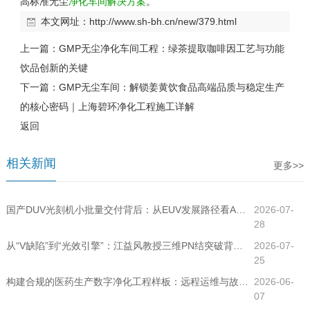
高标准无尘
净化车间解决方案
。
本文网址：
http://www.sh-bh.cn/new/379.html
上一篇：
GMP无尘净化车间工程：绿茶提取咖啡因工艺与功能
饮品创新的关键
下一篇：
GMP无尘车间：解锁姜黄饮食品高端品质与稳定生产
的核心密码｜上海碧环净化工程施工详解
返回
相关新闻
更多>>
国产DUV光刻机小批量交付背后：从EUV发展路径看ASML市场格局演变与高端洁净工程新机遇
2026-07-
28
从“V缺陷”到“光效引擎”：江益风教授三维PN结突破背后的洁净工程密码
2026-07-
25
构建合规的医药生产数字净化工程样板：远程运维与故障自诊断系统解析
2026-06-
07