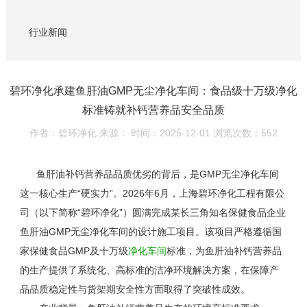
行业新闻
碧环净化承建鱼肝油GMP无尘净化车间：食品级十万级净化
标准铸就补钙营养品安全品质
作者：碧环净化
来源：
时间：2025-12-01
浏览次数：552
鱼肝油补钙营养品品质优劣的背后，是
GMP
无尘净化车间
这一核心生产“硬实力”。
2026
年
6
月，上海碧环净化工程有限公
司（以下简称“碧环净化”）圆满完成某长三角知名保健食品企业
鱼肝油
GMP
无尘净化车间的设计施工项目。该项目严格遵循国
家保健食品
GMP
及十万级
净化车间
标准，为鱼肝油补钙营养品
的生产提供了系统化、高标准的洁净环境解决方案，在保障产
品品质稳定性与货架期安全性方面取得了突破性成效。