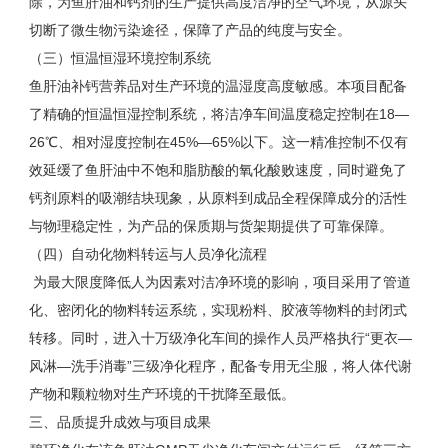
除，为鱼肝油和钙剂的生产提供高度洁净的空气环境，从源头
切断了微生物污染途径，保障了产品的纯度与安全。
（三）恒温恒湿环境控制系统
鱼肝油补钙营养品对生产环境的温湿度高度敏感。本项目配备
了精确的恒温恒湿控制系统，将洁净车间温度稳定控制在
18
—
26
℃、相对湿度控制在
45%
—
65%
以下。这一精准控制不仅有
效延缓了鱼肝油中不饱和脂肪酸的氧化酸败速度，同时避免了
钙剂原料的吸潮结块现象，从原料到成品全程保障成分的活性
与物理稳定性，为产品的保质期与货架期提供了可靠保障。
（四）自动化物料转运与人员净化流程
为最大限度降低人为因素对洁净环境的影响，项目采用了管道
化、密闭化的物料转运系统，实现粉料、胶液等物料的封闭式
转移。同时，进入十万级净化车间的操作人员严格执行“更衣—
风淋—洗手消毒”三级净化程序，配备专用无尘服，将人体代谢
产物和颗粒物对生产环境的干扰降至最低。
三、品质提升成效与项目成果