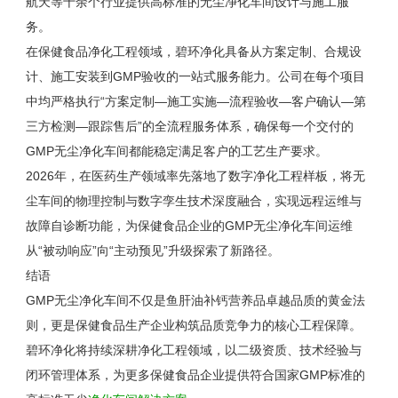
航天等十余个行业提供高标准的无尘净化车间设计与施工服
务。
在保健食品净化工程领域，碧环净化具备从方案定制、合规设
计、施工安装到
GMP
验收的一站式服务能力。公司在每个项目
中均严格执行“方案定制—施工实施—流程验收—客户确认—第
三方检测—跟踪售后”的全流程服务体系，确保每一个交付的
GMP
无尘净化车间都能稳定满足客户的工艺生产要求。
2026
年，在医药生产领域率先落地了数字净化工程样板，将无
尘车间的物理控制与数字孪生技术深度融合，实现远程运维与
故障自诊断功能，为保健食品企业的
GMP
无尘净化车间运维
从“被动响应”向“主动预见”升级探索了新路径。
结语
GMP
无尘净化车间不仅是鱼肝油补钙营养品卓越品质的黄金法
则，更是保健食品生产企业构筑品质竞争力的核心工程保障。
碧环净化将持续深耕净化工程领域，以二级资质、技术经验与
闭环管理体系，为更多保健食品企业提供符合国家
GMP
标准的