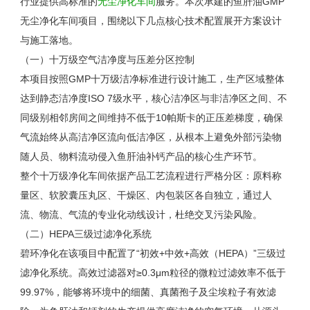
行业提供高标准的
无尘净化车间
服务。本次承建的鱼肝油
GMP
无尘净化车间项目，围绕以下几点核心技术配置展开方案设计
与施工落地。
（一）十万级空气洁净度与压差分区控制
本项目按照
GMP
十万级洁净标准进行设计施工，生产区域整体
达到静态洁净度
ISO 7
级水平，核心洁净区与非洁净区之间、不
同级别相邻房间之间维持不低于
10
帕斯卡的正压差梯度，确保
气流始终从高洁净区流向低洁净区，从根本上避免外部污染物
随人员、物料流动侵入鱼肝油补钙产品的核心生产环节。
整个十万级净化车间依据产品工艺流程进行严格分区：原料称
量区、软胶囊压丸区、干燥区、内包装区各自独立，通过人
流、物流、气流的专业化动线设计，杜绝交叉污染风险。
（二）
HEPA
三级过滤净化系统
碧环净化在该项目中配置了“初效
+
中效
+
高效（
HEPA
）”三级过
滤净化系统。高效过滤器对≥
0.3
μ
m
粒径的微粒过滤效率不低于
99.97%
，能够将环境中的细菌、真菌孢子及尘埃粒子有效滤