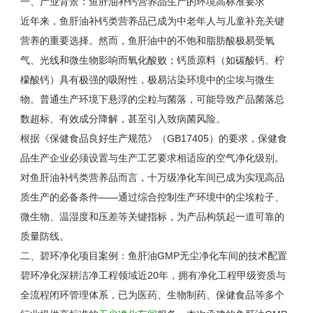
一、产业背景：鱼肝油补钙营养品生产的环境高标准要求
近年来，鱼肝油补钙类营养品已成为中老年人与儿童补充关键
营养的重要选择。然而，鱼肝油中的不饱和脂肪酸极易受氧
气、光线和微生物影响而氧化酸败；钙质原料（如碳酸钙、柠
檬酸钙）具有极强的吸附性，极易沾染环境中的尘埃与微生
物。普通生产环境下悬浮的尘粒与菌落，可能导致产品菌落总
数超标、有效成分降解，甚至引入致病菌风险。
根据《保健食品良好生产规范》（
GB17405
）的要求，保健食
品生产企业必须设置与生产工艺要求相适应的空气净化级别。
对鱼肝油补钙类营养品而言，十万级净化车间已成为实现高品
质生产的必备条件——通过综合控制生产环境中的尘埃粒子、
微生物、温湿度和压差等关键指标，为产品构筑起一道可靠的
质量防线。
二、碧环净化项目案例：鱼肝油
GMP
无尘净化车间的技术配置
碧环净化深耕洁净工程领域近
20
年，拥有净化工程甲级资质与
全流程闭环管理体系，已为医药、生物制药、保健食品等多个